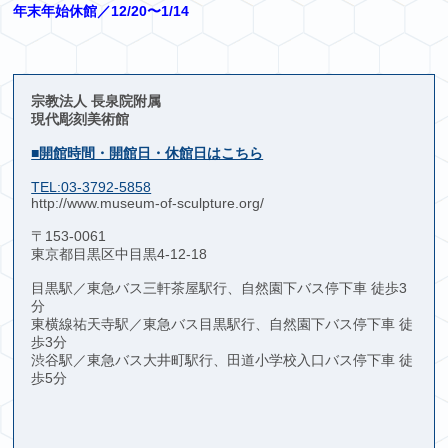
年末年始休館／12/20〜1/14
宗教法人 長泉院附属
現代彫刻美術館
■開館時間・開館日・休館日はこちら
TEL:03-3792-5858
http://www.museum-of-sculpture.org/
〒153-0061
東京都目黒区中目黒4-12-18
目黒駅／東急バス三軒茶屋駅行、自然園下バス停下車 徒歩3
分
東横線祐天寺駅／東急バス目黒駅行、自然園下バス停下車 徒
歩3分
渋谷駅／東急バス大井町駅行、田道小学校入口バス停下車 徒
歩5分